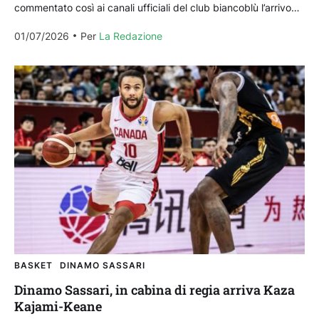
commentato così ai canali ufficiali del club biancoblù l’arrivo
del nuovo playmaker Keza Kajrami-Keane. “Kajami-Keane
01/07/2026
Per 
La Redazione
era...
BASKET
DINAMO SASSARI
Dinamo Sassari, in cabina di regia arriva Kaza
Kajami-Keane