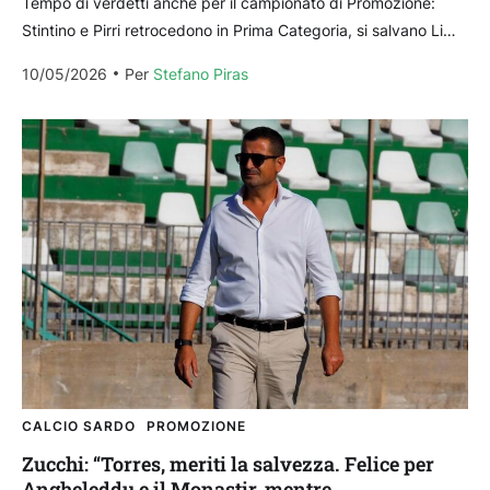
Tempo di verdetti anche per il campionato di Promozione:
Stintino e Pirri retrocedono in Prima Categoria, si salvano Li
Punti e Ovodda, mentre la Villacidrese...
10/05/2026
Per 
Stefano Piras
CALCIO SARDO
PROMOZIONE
Zucchi: “Torres, meriti la salvezza. Felice per
Angheleddu e il Monastir, mentre