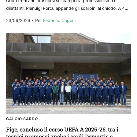
Dopo trent’anni trascorsi sui campi tra professionismo e
dilettanti, Pierluigi Porcu appende gli scarpini al chiodo. A 46
anni si chiude la carriera di uno...
23/06/2026
Per 
Federico Cogoni
CALCIO SARDO
Figc, concluso il corso UEFA A 2025-26: tra i
tecnici promossi anche i sardi Demartis e