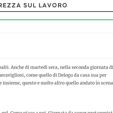
alti. Anche di martedì sera, nella seconda giornata d
eravigliosi, come quello di Delogu da casa sua per
are insieme, questo e molto altro quello andato in scena
ti gol. Come piace a noi. Giornata da super protagonist