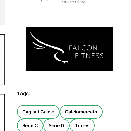
Tags:
Cagliari Calcio
Calciomercato
Serie C
Serie D
Torres