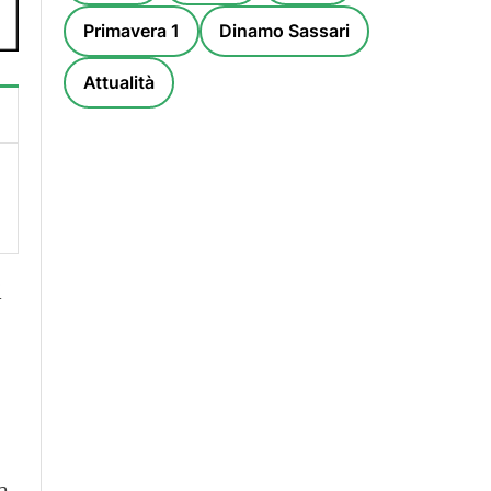
Primavera 1
Dinamo Sassari
Attualità
i
a