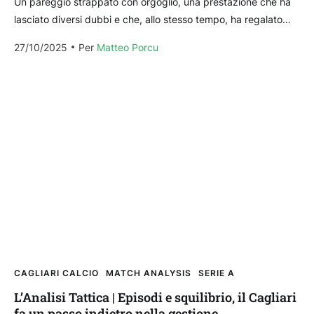
Un pareggio strappato con orgoglio, una prestazione che ha
lasciato diversi dubbi e che, allo stesso tempo, ha regalato
spunti positivi almeno potenzialmente. Il Cagliari...
27/10/2025
Per 
Matteo Porcu
CAGLIARI CALCIO
MATCH ANALYSIS
SERIE A
L’Analisi Tattica | Episodi e squilibrio, il Cagliari
fa un passo indietro nella gestione