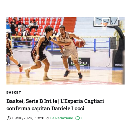
2° TROFEO RIVA | IL POST-PARTITA: commenta
con noi il match tra Cagliari e Nizza
BASKET
Basket, Serie B Int.le | L’Esperia Cagliari
conferma capitan Daniele Locci
09/08/2026
,
13:26
di 
La Redazione
0