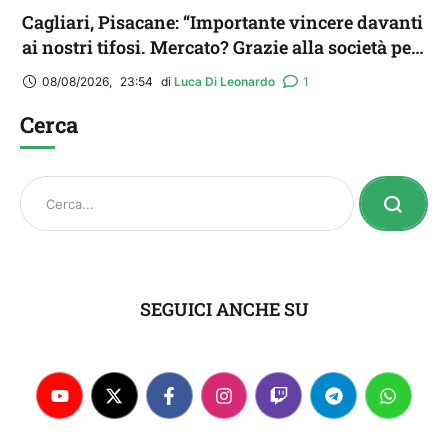
Cagliari, Pisacane: “Importante vincere davanti
ai nostri tifosi. Mercato? Grazie alla società per
il triplo colpo”
08/08/2026
,
23:54
di 
Luca Di Leonardo
1
Cerca
SEGUICI ANCHE SU