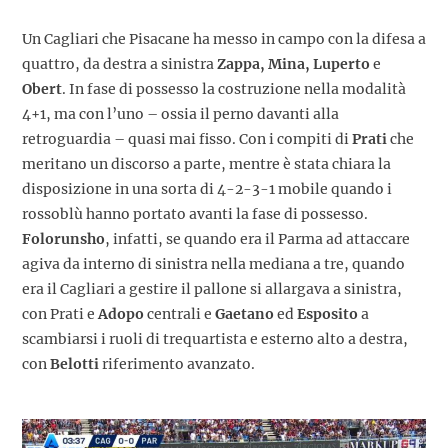
Un Cagliari che Pisacane ha messo in campo con la difesa a
quattro, da destra a sinistra
Zappa, Mina, Luperto
e
Obert
. In fase di possesso la costruzione nella modalità
4+1, ma con l’uno – ossia il perno davanti alla
retroguardia – quasi mai fisso. Con i compiti di
Prati
che
meritano un discorso a parte, mentre è stata chiara la
disposizione in una sorta di 4-2-3-1 mobile quando i
rossoblù hanno portato avanti la fase di possesso.
Folorunsho
, infatti, se quando era il Parma ad attaccare
agiva da interno di sinistra nella mediana a tre, quando
era il Cagliari a gestire il pallone si allargava a sinistra,
con Prati e
Adopo
centrali e
Gaetano
ed
Esposito
a
scambiarsi i ruoli di trequartista e esterno alto a destra,
con
Belotti
riferimento avanzato.