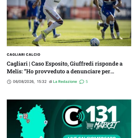
DIRETTA
CAGLIARI CALCIO
Cagliari | Caso Esposito, Giuffredi risponde a
Melis: “Ho provveduto a denunciare per
diffamazione aggravata”
06/08/2026
,
15:32
di 
La Redazione
5