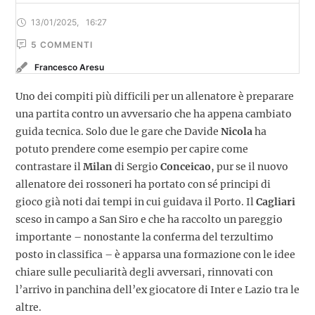
13/01/2025
,
16:27
5
 COMMENTI
Francesco Aresu
Uno dei compiti più difficili per un allenatore è preparare
una partita contro un avversario che ha appena cambiato
guida tecnica. Solo due le gare che Davide
Nicola
ha
potuto prendere come esempio per capire come
contrastare il
Milan
di Sergio
Conceicao
, pur se il nuovo
allenatore dei rossoneri ha portato con sé principi di
gioco già noti dai tempi in cui guidava il Porto. Il
Cagliari
sceso in campo a San Siro e che ha raccolto un pareggio
importante – nonostante la conferma del terzultimo
posto in classifica – è apparsa una formazione con le idee
chiare sulle peculiarità degli avversari, rinnovati con
l’arrivo in panchina dell’ex giocatore di Inter e Lazio tra le
altre.