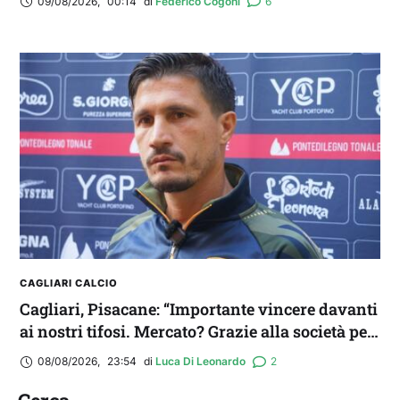
09/08/2026
,
00:14
di 
Federico Cogoni
6
CAGLIARI CALCIO
Cagliari, Pisacane: “Importante vincere davanti
ai nostri tifosi. Mercato? Grazie alla società per
il triplo colpo”
08/08/2026
,
23:54
di 
Luca Di Leonardo
2