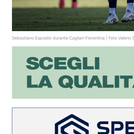
Sebastiano Esposito durante Cagliari-Fiorentina | Foto Valerio