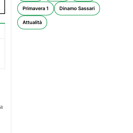
Primavera 1
Dinamo Sassari
Attualità
la