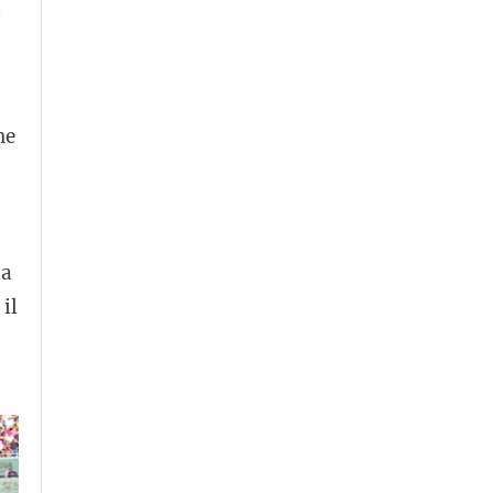
i
ne
la
il