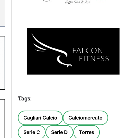
Tags:
Cagliari Calcio
Calciomercato
Serie C
Serie D
Torres