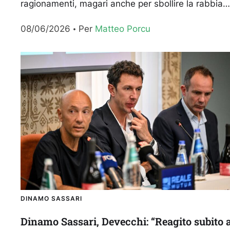
ragionamenti, magari anche per sbollire la rabbia
dopo la delusione di una retrocessione
08/06/2026
Per 
Matteo Porcu
amarissima. La Dinamo Sassari...
DINAMO SASSARI
Dinamo Sassari, Devecchi: “Reagito subito 