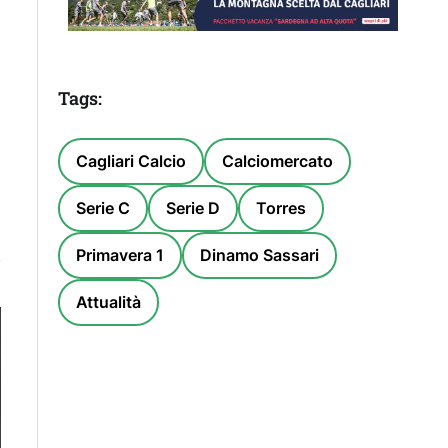
Tags:
Cagliari Calcio
Calciomercato
Serie C
Serie D
Torres
Primavera 1
Dinamo Sassari
Attualità