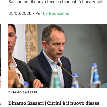
Sassari per il nuovo tecnico biancoblù Luca Vitali:
vi riportiamo alcune sue dichiarazioni all’indomani
05/06/2026
Per 
La Redazione
della presentazione ufficiale in...
DINAMO SASSARI
a
Dinamo Sassari | Citrini è il nuovo diesse