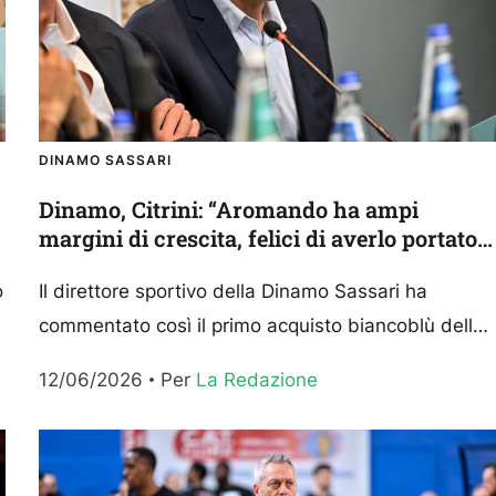
DINAMO SASSARI
Dinamo, Citrini: “Aromando ha ampi
margini di crescita, felici di averlo portato a
Sassari”
o
Il direttore sportivo della Dinamo Sassari ha
commentato così il primo acquisto biancoblù della
.
stagione, Simone Aromando ala/pivot classe 1997
12/06/2026
Per 
La Redazione
che ha disputato l’ultima stagione...