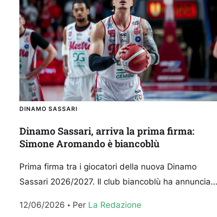
DINAMO SASSARI
Dinamo Sassari, arriva la prima firma:
Simone Aromando è biancoblù
Prima firma tra i giocatori della nuova Dinamo
Sassari 2026/2027. Il club biancoblù ha annunciat
l’ingaggio di Simone Aromando, ala/pivot classe
12/06/2026
Per 
La Redazione
1997 che ha disputato...