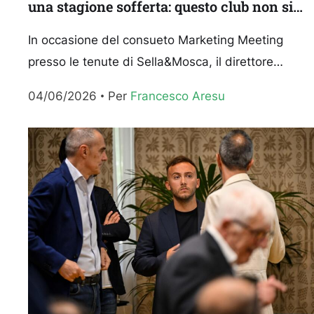
una stagione sofferta: questo club non si
arrende mai”
In occasione del consueto Marketing Meeting
presso le tenute di Sella&Mosca, il direttore
generale della Dinamo Sassari Jack Devecchi è
04/06/2026
Per 
Francesco Aresu
intervenuto in conferenza stampa per...