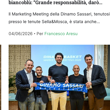
biancoblù: “Grande responsabilità, darò
tutto me stesso”
Il Marketing Meeting della Dinamo Sassari, tenutosi
presso le tenute Sella&Mosca, è stata anche
l’occasione per ufficializzare il nuovo direttore
04/06/2026
Per 
Francesco Aresu
sportivo dei rossoblù Paolo Citrini....