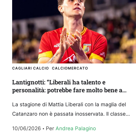
CAGLIARI CALCIO
CALCIOMERCATO
Lantignotti: “Liberali ha talento e
personalità: potrebbe fare molto bene a
Cagliari”
La stagione di Mattia Liberali con la maglia del
Catanzaro non è passata inosservata. Il classe
2007 ha sfiorato la Serie A con i calabresi,...
10/06/2026
Per 
Andrea Palagino