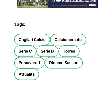
Tags:
Cagliari Calcio
Calciomercato
Serie C
Serie D
Torres
Primavera 1
Dinamo Sassari
Attualità