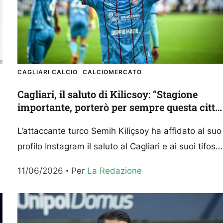
CAGLIARI CALCIO
CALCIOMERCATO
Cagliari, il saluto di Kilicsoy: “Stagione
importante, porterò per sempre questa città
con me”
L’attaccante turco Semih Kiliçsoy ha affidato al suo
profilo Instagram il saluto al Cagliari e ai suoi tifosi:
il giocatore non sarà riscattato dal Besiktas,...
11/06/2026
Per 
La Redazione