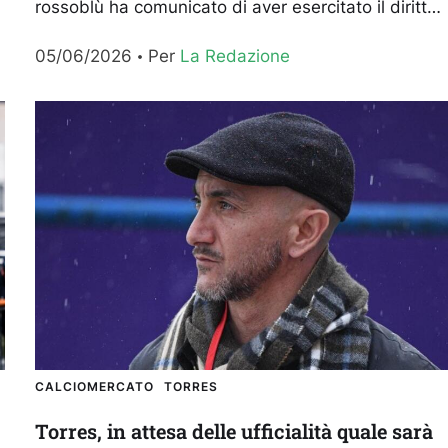
rossoblù ha comunicato di aver esercitato il diritto
di controriscatto per acquisire nuovamente a titolo
05/06/2026
Per 
La Redazione
definitivo l’attaccante zambiano,...
CALCIOMERCATO
TORRES
Torres, in attesa delle ufficialità quale sarà