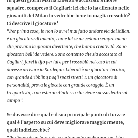
In questi giorni Mattia Liberali è accostato a molte
squadre, compreso il Cagliari: lei che lo ha allenato nelle
giovanili del Milan lo vedrebbe bene in maglia rossoblù?
Ci descrive il giocatore?
“Per prima cosa, io non lo avrei mai fatto andare via dal Milan:
è un giocatore di talento, come lui se ne vedono sempre meno
che provano la giocata divertente, che hanno creatività. Sono
giocatori belli da vedere. Sono contento che sia accostato al
Cagliari, farei il tifo per lui e per i rossoblù nel caso in cui
dovesse arrivare in Sardegna. Liberali è un giocatore tecnico,
con grande dribbling negli spazi stretti. È un giocatore di
personalità, prova le giocate con grande coraggio. È un
trequartista, o un esterno d’attacco che viene spesso dentro al
campo”.
Se dovesse dire qual è il suo principale punto di forza e
qual è l’aspetto su cui deve migliorare maggiormente,
quali indicherebbe?
“Parliamo di un 2007: deve certamente migliorare, ma l’ho