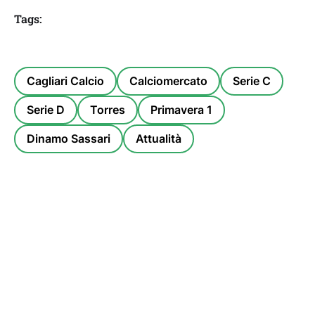
Tags:
Cagliari Calcio
Calciomercato
Serie C
Serie D
Torres
Primavera 1
Dinamo Sassari
Attualità