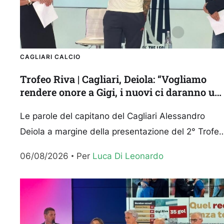
CAGLIARI CALCIO
Trofeo Riva | Cagliari, Deiola: “Vogliamo
rendere onore a Gigi, i nuovi ci daranno un
grossa mano”
Le parole del capitano del Cagliari Alessandro
Deiola a margine della presentazione del 2° Trofeo
Gigi Riva in programma sabato 8 agosto alla Unipo
06/08/2026
Per 
Luca Di Leonardo
Domus....