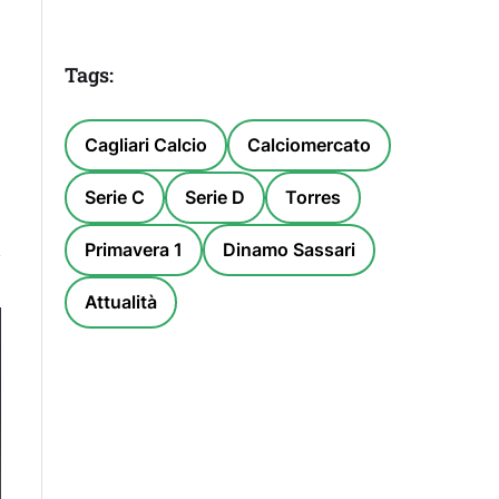
Tags:
Cagliari Calcio
Calciomercato
Serie C
Serie D
Torres
Primavera 1
Dinamo Sassari
Attualità