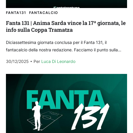
FANTA131
FANTACALCIO
Fanta 131 | Anima Sarda vince la 17ª giornata, le
info sulla Coppa Tramatza
Diciassettesima giornata conclusa per il Fanta 131, il
fantacalcio della nostra redazione. Facciamo il punto sulla
giornata. Punteggi Vince la 17ª giornata Anima Sarda con...
30/12/2025
Per 
Luca Di Leonardo