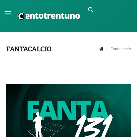
FANTACALCIO
Fantacalcio