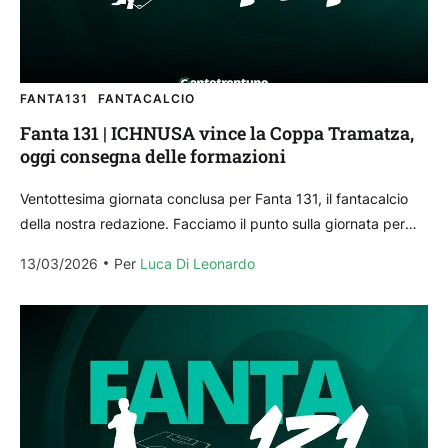
FANTA131
FANTACALCIO
Fanta 131 | ICHNUSA vince la Coppa Tramatza,
oggi consegna delle formazioni
Ventottesima giornata conclusa per Fanta 131, il fantacalcio
della nostra redazione. Facciamo il punto sulla giornata per
Fanta131, Coppa Tramatza e SFIDA131. Punteggi Vincono la...
13/03/2026
Per 
Luca Di Leonardo