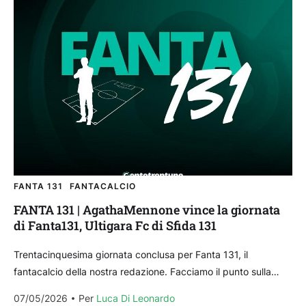
FANTA 131
FANTACALCIO
FANTA 131 | AgathaMennone vince la giornata
di Fanta131, Ultigara Fc di Sfida 131
Trentacinquesima giornata conclusa per Fanta 131, il
fantacalcio della nostra redazione. Facciamo il punto sulla
giornata per Fanta131 e SFIDA131. FANTA 131 Vince la 35ª...
07/05/2026
Per 
Luca Di Leonardo