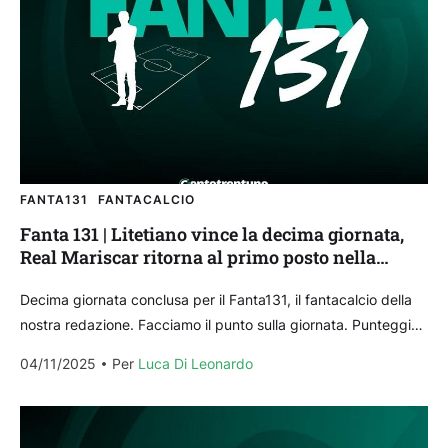
FANTA131
FANTACALCIO
Fanta 131 | Litetiano vince la decima giornata,
Real Mariscar ritorna al primo posto nella
generale
Decima giornata conclusa per il Fanta131, il fantacalcio della
nostra redazione. Facciamo il punto sulla giornata. Punteggi
Vince la 10ª giornata del Fanta131 Litetiano con 89,5...
04/11/2025
Per 
Luca Di Leonardo