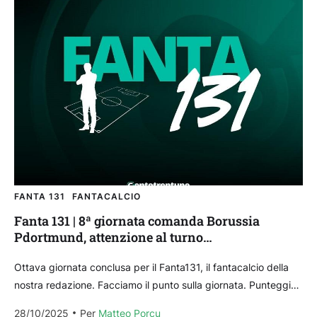
FANTA 131
FANTACALCIO
Fanta 131 | 8ª giornata comanda Borussia
Pdortmund, attenzione al turno
infrasettimanale
Ottava giornata conclusa per il Fanta131, il fantacalcio della
nostra redazione. Facciamo il punto sulla giornata. Punteggi
Vince la 8ª giornata del Fanta131 ZERO TITOLI...
28/10/2025
Per 
Matteo Porcu