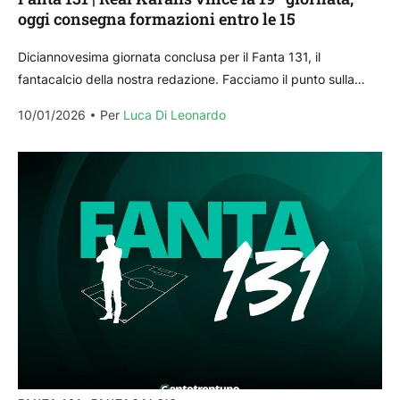
oggi consegna formazioni entro le 15
Diciannovesima giornata conclusa per il Fanta 131, il
fantacalcio della nostra redazione. Facciamo il punto sulla
giornata. Punteggi Vince la 19ª giornata Real Karalis con
10/01/2026
Per 
Luca Di Leonardo
91,5 punti...