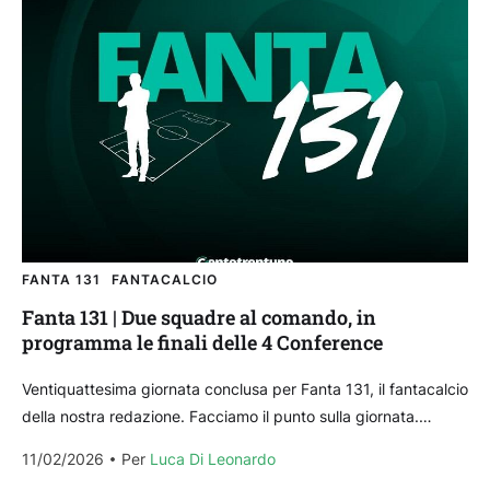
FANTA 131
FANTACALCIO
Fanta 131 | Due squadre al comando, in
programma le finali delle 4 Conference
Ventiquattesima giornata conclusa per Fanta 131, il fantacalcio
della nostra redazione. Facciamo il punto sulla giornata.
Punteggi Giornata congelata in attesa del recupero Milan-
11/02/2026
Per 
Luca Di Leonardo
Como in...