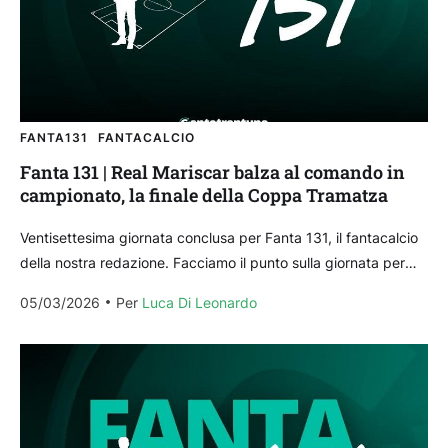
FANTA131
FANTACALCIO
Fanta 131 | Real Mariscar balza al comando in
campionato, la finale della Coppa Tramatza
Ventisettesima giornata conclusa per Fanta 131, il fantacalcio
della nostra redazione. Facciamo il punto sulla giornata per
Fanta131, Coppa Tramatza e SFIDA131. Punteggi Vince la...
05/03/2026
Per 
Luca Di Leonardo