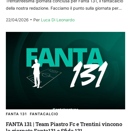
Trentatreesima giornata conclusa per Fanta 131, il fantacalcio
della nostra redazione. Facciamo il punto sulla giornata per
Fanta131 e SFIDA131. FANTA 131 Vince la 33ª...
22/04/2026
Per 
Luca Di Leonardo
FANTA 131
FANTACALCIO
FANTA 131 | Team Piastro Fc e Trentini vincono
la giornata Fanta131 e Sfida 131