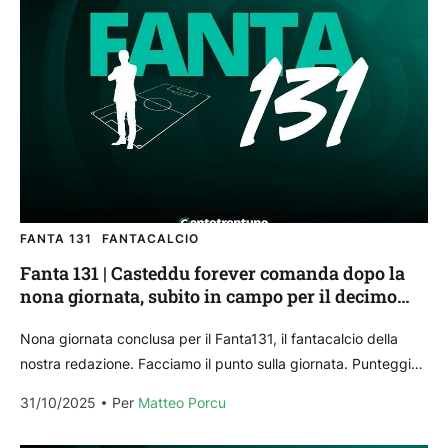
FANTA 131
FANTACALCIO
Fanta 131 | Casteddu forever comanda dopo la
nona giornata, subito in campo per il decimo
turno
Nona giornata conclusa per il Fanta131, il fantacalcio della
nostra redazione. Facciamo il punto sulla giornata. Punteggi
Vince la 9ª giornata del Fanta131 GIN GIN...
31/10/2025
Per 
Matteo Porcu