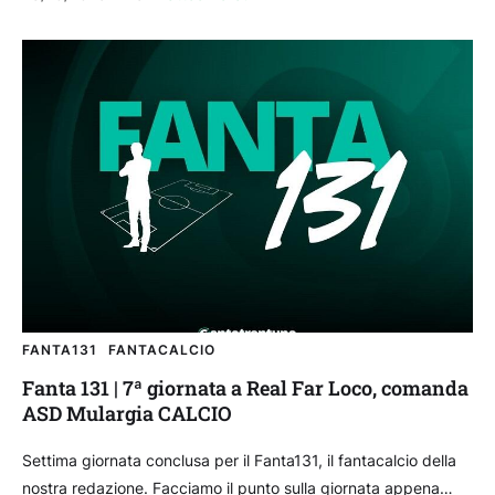
FANTA131
FANTACALCIO
Fanta 131 | 7ª giornata a Real Far Loco, comanda
ASD Mulargia CALCIO
Settima giornata conclusa per il Fanta131, il fantacalcio della
nostra redazione. Facciamo il punto sulla giornata appena