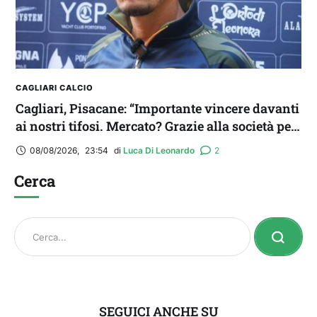
CAGLIARI CALCIO
Cagliari, Pisacane: “Importante vincere davanti
ai nostri tifosi. Mercato? Grazie alla società per
il triplo colpo”
08/08/2026
,
23:54
di 
Luca Di Leonardo
2
Cerca
SEGUICI ANCHE SU