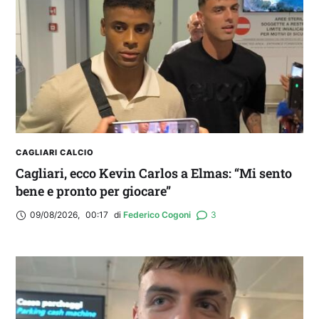
2° TROFEO RIVA | IL POST-PARTITA: commenta
con noi il match tra Cagliari e Nizza
CAGLIARI CALCIO
Cagliari, ecco Kevin Carlos a Elmas: “Mi sento
bene e pronto per giocare”
09/08/2026
,
00:17
di 
Federico Cogoni
3