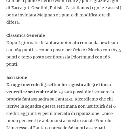
Chiude il podio Atletico Glioni con 87 punti grazie ai gol
di Zaccagni, Orsolini, Pulisic, Castellanos (1 gol e 2 assist),
porta inviolata Maignan e 1 punto di modificatore di
difesa.
Classifica Generale
Dopo 2 giornate di fantacampionato comanda newteam
con 169 punti, secondo posto per Ocio Ar Mocho con 167,5
punti e terzo posto per Borussia Pdortmund con 166
punti.
Iscrizione
Da oggi mercoledì 3 settembre agosto alle 9 e fino a
venerdì 12 settembre alle 23
sarà possibile iscrivere la
propria fantasquadra su Fanta131. Ricordiamo che chi
iscrive la squadra questa settimana non usufruirà dei 6
crediti aggiuntivi per il mercato di riparazione. Unico
modo per averli è abbonarsi al nostro canale Youtube.
L’ingresso al Fanta131 prevede 66 punti assegnati