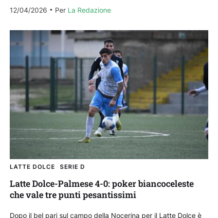
Palmese. Di seguito le sue...
12/04/2026
Per 
La Redazione
LATTE DOLCE
SERIE D
Latte Dolce-Palmese 4-0: poker biancoceleste
che vale tre punti pesantissimi
Dopo il bel pari sul campo della Nocerina per il Latte Dolce è