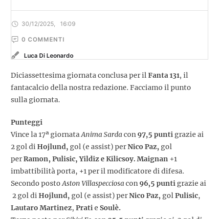
30/12/2025
,
16:09
0
 COMMENTI
Luca Di Leonardo
Diciassettesima giornata conclusa per il
Fanta 131
, il
fantacalcio della nostra redazione. Facciamo il punto
sulla giornata.
Punteggi
Vince la 17ª giornata
Anima Sarda
con
97,5 punti
grazie ai
2 gol di
Hojlund,
gol (e assist) per
Nico Paz,
gol
per
Ramon, Pulisic, Yildiz e Kilicsoy. Maignan
+1
imbattibilità porta, +1 per il modificatore di difesa.
Secondo posto
Aston Villaspecciosa
con
96,5 punti
grazie ai
2 gol di
Hojlund,
gol (e assist) per
Nico Paz,
gol
Pulisic
,
Lautaro Martinez
,
Prati
e
Soulè.