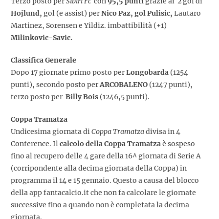
Terzo posto per
Sibiri Fc
con
95,5 punti
grazie ai 2 gol di
Hojlund,
gol (e assist) per
Nico Paz, gol Pulisic,
Lautaro
Martinez, Sorensen e Yildiz. imbattibilità (+1)
Milinkovic-Savic.
Classifica Generale
Dopo 17 giornate primo posto per
Longobarda
(1254
punti), secondo posto per
ARCOBALENO
(1247 punti),
terzo posto per
Billy Bois
(1246,5 punti).
Coppa Tramatza
Undicesima giornata di
Coppa Tramatza
divisa in 4
Conference. Il
calcolo della Coppa Tramatza
è sospeso
fino al recupero delle 4 gare della 16^ giornata di Serie A
(corripondente alla decima giornata della Coppa) in
programma il 14 e 15 gennaio. Questo a causa del blocco
della app fantacalcio.it che non fa calcolare le giornate
successive fino a quando non è completata la decima
giornata.