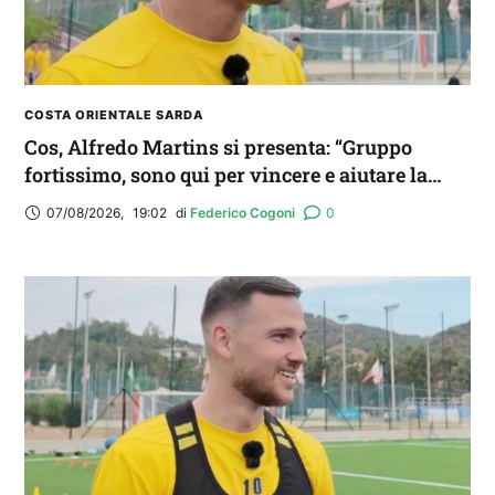
COSTA ORIENTALE SARDA
Cos, Alfredo Martins si presenta: “Gruppo
fortissimo, sono qui per vincere e aiutare la
squadra. Idolo? Mi ispiro a Romario”
07/08/2026
,
19:02
di 
Federico Cogoni
0