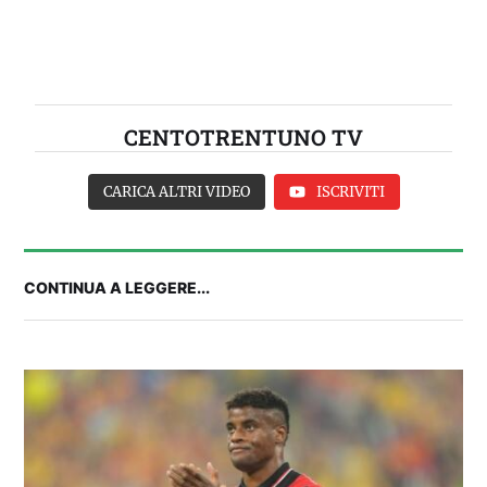
CENTOTRENTUNO TV
CARICA ALTRI VIDEO
ISCRIVITI
CONTINUA A LEGGERE...
FANTA 131 LIVE | La nuova stagione al
fantacalcio: le novità di Fanta 131 e chi
acquistare