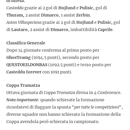
di difesa.
Casteddu
grazie ai 2 gol di
Hojlund
e
Pulisic
, gol di
Thuram
,
2 assist
Dimarco
, 1 assist
Zerbin
.
Aston Villaspeciosa
grazie ai 2 gol di
Hojlund
e
Pulisic,
gol
di
Lautaro
, 2 assist di
Dimarco
, imbattibilità
Caprile
.
Classifica Generale
Dopo 14 giornate conferma al primo posto per
GhosTeamg
(1094.5 punti), secondo posto per
QUESTOEILDONBAS
(1092.5 punti) e terzo posto per
Casteddu forever
con 1091 punti.
Coppa Tramatza
Ottava giornata di
Coppa Tramatza
divisa in 4 Conference.
Nota importante
: quando schierate la formazione
ricordatevi di flaggare la spunta “
per tutte le competizioni
“,
diverse squadre non hanno schierato la formazione della
Coppa avendola però schierata in campionato.