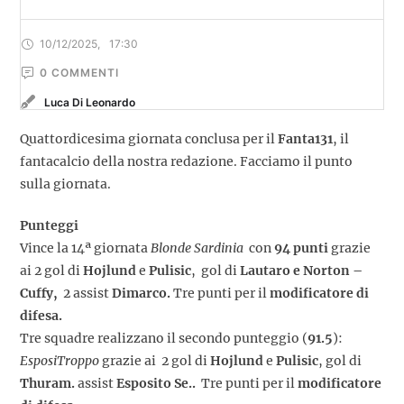
10/12/2025
,
17:30
0
 COMMENTI
Luca Di Leonardo
Quattordicesima giornata conclusa per il
Fanta131
, il
fantacalcio della nostra redazione. Facciamo il punto
sulla giornata.
Punteggi
Vince la 14ª giornata
Blonde Sardinia
con
94 punti
grazie
ai 2 gol di
Hojlund
e
Pulisic
, gol di
Lautaro e Norton –
Cuffy,
2 assist
Dimarco.
Tre punti per il
modificatore di
difesa.
Tre squadre realizzano il secondo punteggio (
91.5
):
EsposiTroppo
grazie ai 2 gol di
Hojlund
e
Pulisic
, gol di
Thuram.
assist
Esposito Se..
Tre punti per il
modificatore