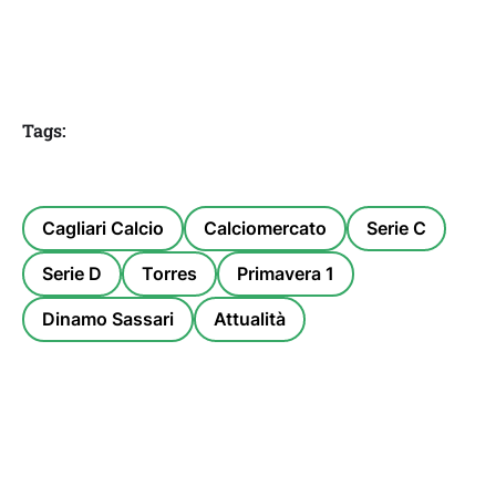
Tags:
Cagliari Calcio
Calciomercato
Serie C
Serie D
Torres
Primavera 1
Dinamo Sassari
Attualità