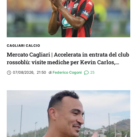
CAGLIARI CALCIO
Mercato Cagliari | Accelerata in entrata del club
rossoblù: visite mediche per Kevin Carlos,
Maldini e Aurelio
07/08/2026
,
21:50
di 
Federico Cogoni
25