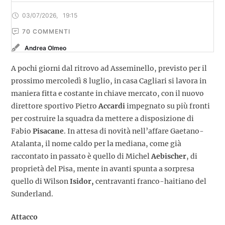
03/07/2026
,
19:15
70
 COMMENTI
Andrea Olmeo
A pochi giorni dal ritrovo ad Asseminello, previsto per il
prossimo mercoledì 8 luglio, in casa Cagliari si lavora in
maniera fitta e costante in chiave mercato, con il nuovo
direttore sportivo Pietro
Accardi
impegnato su più fronti
per costruire la squadra da mettere a disposizione di
Fabio
Pisacane
. In attesa di novità nell’affare Gaetano-
Atalanta, il nome caldo per la mediana, come già
raccontato in passato è quello di Michel
Aebischer
, di
proprietà del Pisa, mente in avanti spunta a sorpresa
quello di Wilson
Isidor,
centravanti franco-haitiano del
Sunderland.
Attacco