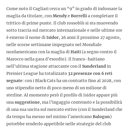
Come noto il Cagliari cerca un “9” in grado di indossare la
maglia da titolare, con
Mendy
e
Borrelli
a completare il
trittico di prime punte. Il club rossoblù si sta muovendo
sotto traccia sul mercato internazionale e nelle ultime ore
è emerso il nome di
Isidor
, 26 anni il prossimo 27 agosto,
nelle scorse settimane impegnato nel Mondiale
nordamericano con la maglia di
Haiti
(a segno contro il
Marocco nella gara d’esordio). Il franco-haitiano
nell’ultima stagione attaccante con il
Sunderland
in
Premier League ha totalizzato
32 presenze con 6 reti
segnate
: con i Black Cats ha un contratto fino al 2028, con
uno stipendio netto di poco meno di un milione di
sterline. Al momento però il profilo di Isidor appare più
una
suggestione
, ma l’ingaggio contenuto e la possibilità
di una sua uscita sul mercato estivo (con il Sunderland che
da tempo ha messo nel mirino l’americano
Balogun
)
potrebbe renderlo appetibile nelle strategie del club