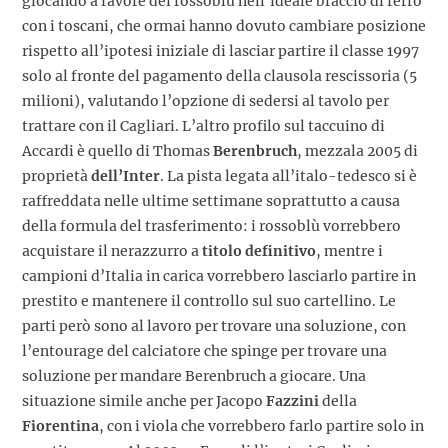
giocando a favore dei rossoblù nell’ideale braccio di ferro
con i toscani, che ormai hanno dovuto cambiare posizione
rispetto all’ipotesi iniziale di lasciar partire il classe 1997
solo al fronte del pagamento della clausola rescissoria (5
milioni), valutando l’opzione di sedersi al tavolo per
trattare con il Cagliari. L’altro profilo sul taccuino di
Accardi è quello di Thomas
Berenbruch
, mezzala 2005 di
proprietà
dell’Inter
. La pista legata all’italo-tedesco si è
raffreddata nelle ultime settimane soprattutto a causa
della formula del trasferimento: i rossoblù vorrebbero
acquistare il nerazzurro a
titolo definitivo
, mentre i
campioni d’Italia in carica vorrebbero lasciarlo partire in
prestito e mantenere il controllo sul suo cartellino. Le
parti però sono al lavoro per trovare una soluzione, con
l’entourage del calciatore che spinge per trovare una
soluzione per mandare Berenbruch a giocare. Una
situazione simile anche per Jacopo
Fazzini
della
Fiorentina
, con i viola che vorrebbero farlo partire solo in