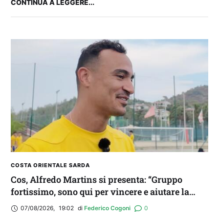
CONTINUA A LEGGERE...
FANTA 131 LIVE | La nuova stagione al
fantacalcio: le novità di Fanta 131 e chi
acquistare
COSTA ORIENTALE SARDA
Cos, Alfredo Martins si presenta: “Gruppo
fortissimo, sono qui per vincere e aiutare la
squadra. Idolo? Mi ispiro a Romario”
07/08/2026
,
19:02
di 
Federico Cogoni
0