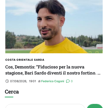
COSTA ORIENTALE SARDA
Cos, Demontis: “Fiducioso per la nuova
stagione, Bari Sardo diventi il nostro fortino. E
occhio all’Ossese”
07/08/2026
,
19:01
di 
Federico Cogoni
0
Cerca