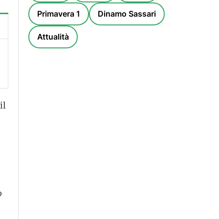
Primavera 1
Dinamo Sassari
Attualità
il
o