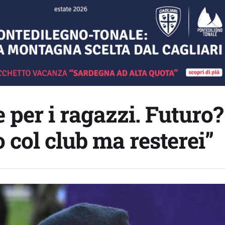
e per i ragazzi. Futuro?
col club ma resterei”