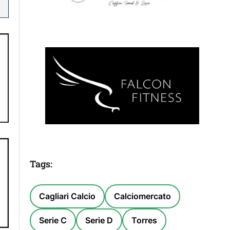
Tags:
Cagliari Calcio
Calciomercato
Serie C
Serie D
Torres