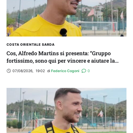
COSTA ORIENTALE SARDA
Cos, Alfredo Martins si presenta: “Gruppo
fortissimo, sono qui per vincere e aiutare la
squadra. Idolo? Mi ispiro a Romario”
07/08/2026
,
19:02
di 
Federico Cogoni
0