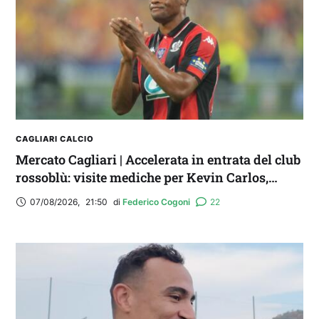
FANTA 131 LIVE | La nuova stagione al
fantacalcio: le novità di Fanta 131 e chi
acquistare
CAGLIARI CALCIO
Mercato Cagliari | Accelerata in entrata del club
rossoblù: visite mediche per Kevin Carlos,
Maldini e Aurelio
07/08/2026
,
21:50
di 
Federico Cogoni
22