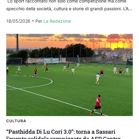
Lo sport raccontato non solo come competizione ma come
specchio della società, cultura e storie di grandi passioni. L’ASI
Sardegna, ente di promozione sociale e...
18/05/2026
Per 
La Redazione
CULTURA
“Pasthidda Di Lu Cori 3.0”: torna a Sassari
l’evento solidale organizzato da ASD Centro