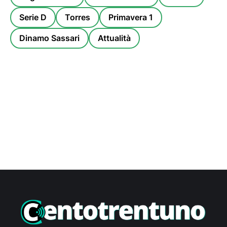
Serie D
Torres
Primavera 1
Dinamo Sassari
Attualità