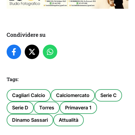
Condividere su
Tags:
Cagliari Calcio
Calciomercato
Serie C
Serie D
Torres
Primavera 1
Dinamo Sassari
Attualità