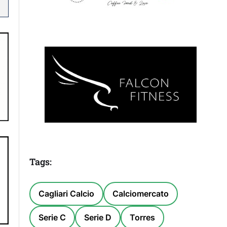
Tags:
Cagliari Calcio
Calciomercato
Serie C
Serie D
Torres