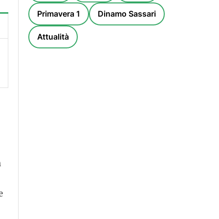
Primavera 1
Dinamo Sassari
Attualità
n
e