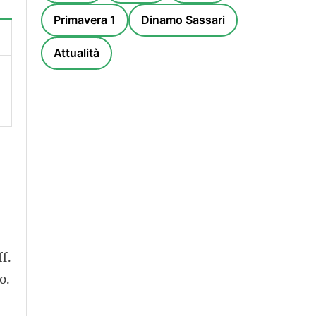
Primavera 1
Dinamo Sassari
Attualità
f.
o.