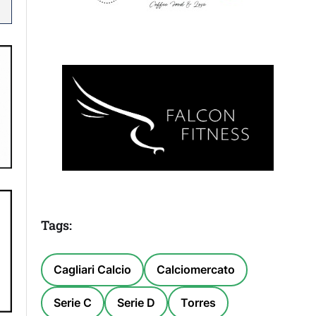
Tags:
Cagliari Calcio
Calciomercato
Serie C
Serie D
Torres