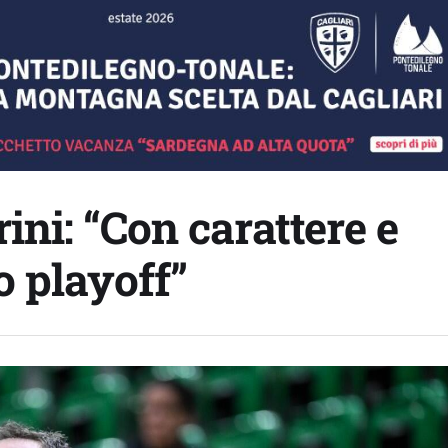
ni: “Con carattere e
vo playoff”