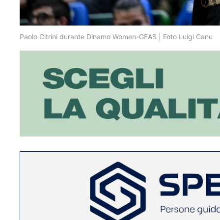
Paolo Citrini durante Dinamo Women-GEAS | Foto Luigi Canu