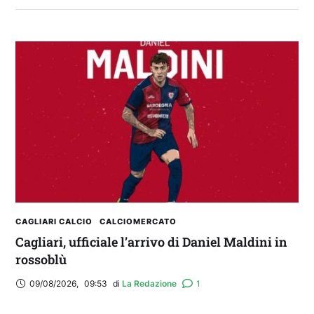
2° TROFEO RIVA | IL POST-PARTITA: commenta
con noi il match tra Cagliari e Nizza
CAGLIARI CALCIO
CALCIOMERCATO
Cagliari, ufficiale l’arrivo di Daniel Maldini in
rossoblù
09/08/2026
,
09:53
di 
La Redazione
1