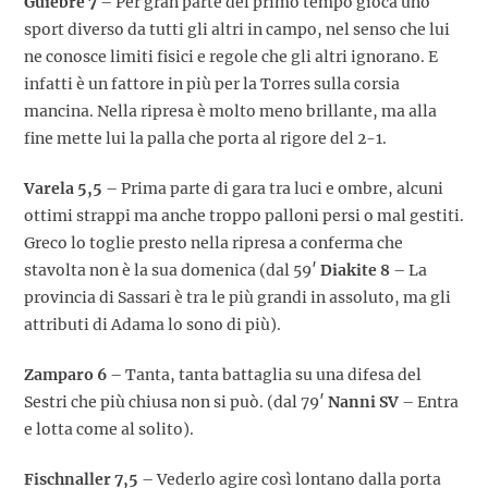
Guiebre 7
– Per gran parte del primo tempo gioca uno
sport diverso da tutti gli altri in campo, nel senso che lui
ne conosce limiti fisici e regole che gli altri ignorano. E
infatti è un fattore in più per la Torres sulla corsia
mancina. Nella ripresa è molto meno brillante, ma alla
fine mette lui la palla che porta al rigore del 2-1.
Varela 5,5
– Prima parte di gara tra luci e ombre, alcuni
ottimi strappi ma anche troppo palloni persi o mal gestiti.
Greco lo toglie presto nella ripresa a conferma che
stavolta non è la sua domenica (dal 59′
Diakite 8
– La
provincia di Sassari è tra le più grandi in assoluto, ma gli
attributi di Adama lo sono di più).
Zamparo 6
– Tanta, tanta battaglia su una difesa del
Sestri che più chiusa non si può. (dal 79′
Nanni SV
– Entra
e lotta come al solito).
Fischnaller 7,5
– Vederlo agire così lontano dalla porta