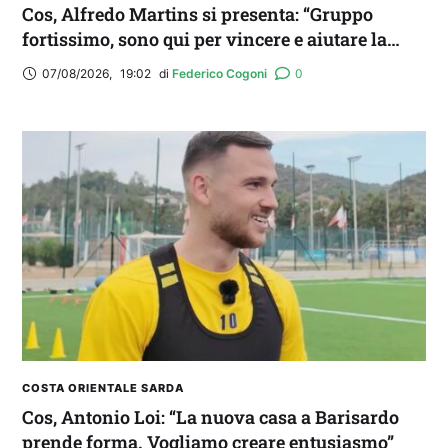
Cos, Alfredo Martins si presenta: “Gruppo
fortissimo, sono qui per vincere e aiutare la
squadra. Idolo? Mi ispiro a Romario”
07/08/2026
,
19:02
di 
Federico Cogoni
0
COSTA ORIENTALE SARDA
Cos, Antonio Loi: “La nuova casa a Barisardo
prende forma. Vogliamo creare entusiasmo”