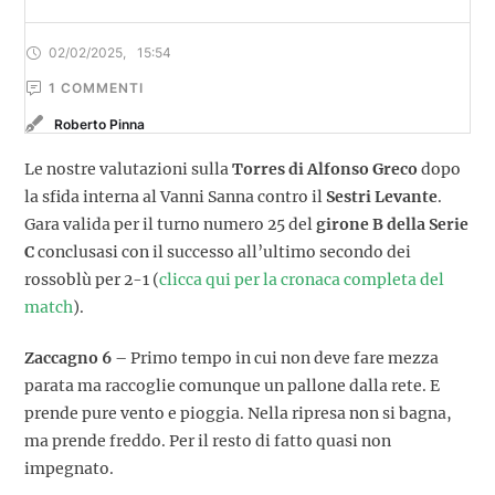
02/02/2025
,
15:54
1
 COMMENTI
Roberto Pinna
Le nostre valutazioni sulla
Torres di Alfonso Greco
dopo
la sfida interna al Vanni Sanna contro il
Sestri Levante
.
Gara valida per il turno numero 25 del
girone B della Serie
C
conclusasi con il successo all’ultimo secondo dei
rossoblù per 2-1 (
clicca qui per la cronaca completa del
match
).
Zaccagno 6
– Primo tempo in cui non deve fare mezza
parata ma raccoglie comunque un pallone dalla rete. E
prende pure vento e pioggia. Nella ripresa non si bagna,
ma prende freddo. Per il resto di fatto quasi non
impegnato.