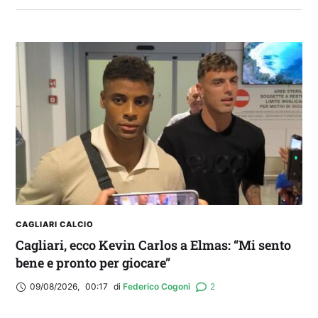
2° TROFEO RIVA | IL POST-PARTITA: commenta
con noi il match tra Cagliari e Nizza
CAGLIARI CALCIO
Cagliari, ecco Kevin Carlos a Elmas: “Mi sento
bene e pronto per giocare”
09/08/2026
,
00:17
di 
Federico Cogoni
2