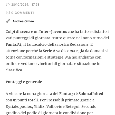
28/10/2024
,
17:53
0
 COMMENTI
Andrea Olmeo
Colpi di scena e un
Inter-Juventus
che ha fatto e disfatto i
vari punteggi di giornata. Tutto questo nel nono turno del
Fanta131
, il fantacalcio della nostra Redazione. E
attenzione perché la
Serie A
va di corsa e già da domani si
torna con formazioni e strategie. Ma noi andiamo con
ordine e vediamo vincitori di giornata e situazione in
classifica.
Punteggi e generale
A vincere la nona giornata del
Fanta131
è
SubmaUnited
con 91 punti totali. Per i rossoblù primato grazie a
Kyriakopoulos, Yildiz, Valhovic e Retegui. Secondo
gradino del podio di giornata in condivisione per