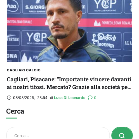
CAGLIARI CALCIO
Cagliari, Pisacane: “Importante vincere davanti
ai nostri tifosi. Mercato? Grazie alla società per
il triplo colpo”
08/08/2026
,
23:54
di 
Luca Di Leonardo
0
Cerca