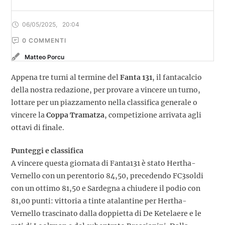
06/05/2025
,
20:04
0
 COMMENTI
Matteo Porcu
Appena tre turni al termine del
Fanta 131
, il fantacalcio
della nostra redazione, per provare a vincere un turno,
lottare per un piazzamento nella classifica generale o
vincere la
Coppa Tramatza
, competizione arrivata agli
ottavi di finale.
Punteggi e classifica
A vincere questa giornata di Fanta131 è stato Hertha-
Vernello con un perentorio 84,50, precedendo FC3soldi
con un ottimo 81,50 e Sardegna a chiudere il podio con
81,00 punti: vittoria a tinte atalantine per Hertha-
Vernello trascinato dalla doppietta di De Ketelaere e le