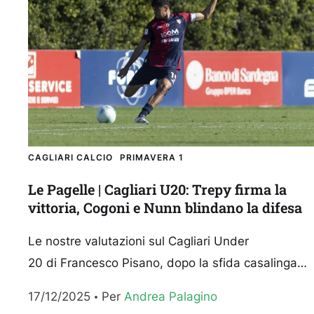
CAGLIARI CALCIO
PRIMAVERA 1
Le Pagelle | Cagliari U20: Trepy firma la
vittoria, Cogoni e Nunn blindano la difesa
Le nostre valutazioni sul Cagliari Under
20 di Francesco Pisano, dopo la sfida casalinga
della sedicesima giornata del Campionato
17/12/2025
Per 
Andrea Palagino
Primavera 1 contro l’Atalanta vinta per 1-0. Kehayo