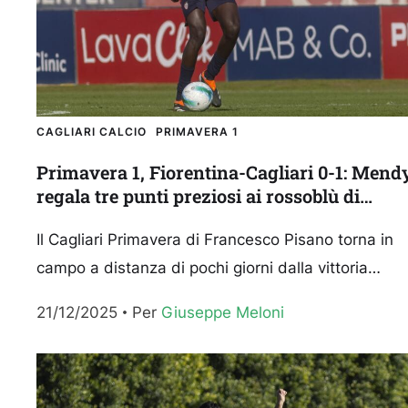
CAGLIARI CALCIO
PRIMAVERA 1
Primavera 1, Fiorentina-Cagliari 0-1: Mend
regala tre punti preziosi ai rossoblù di
Pisano
Il Cagliari Primavera di Francesco Pisano torna in
campo a distanza di pochi giorni dalla vittoria
contro l’Atalanta per un altro impegno sulla carta
21/12/2025
Per 
Giuseppe Meloni
proibitivo...