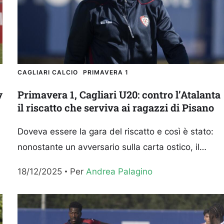
CAGLIARI CALCIO
PRIMAVERA 1
y
Primavera 1, Cagliari U20: contro l’Atalanta
il riscatto che serviva ai ragazzi di Pisano
Doveva essere la gara del riscatto e così è stato:
nonostante un avversario sulla carta ostico, il
Cagliari U20 di Francesco Pisano è riuscito a...
18/12/2025
Per 
Andrea Palagino