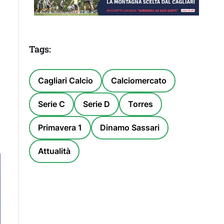
Tags:
Cagliari Calcio
Calciomercato
Serie C
Serie D
Torres
Primavera 1
Dinamo Sassari
Attualità