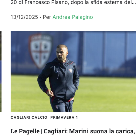
20 di Francesco Pisano, dopo la sfida esterna dell
quindicesima giornata del Campionato Primavera
13/12/2025
Per 
Andrea Palagino
1 contro l’Inter persa per 4-3. Le Pagelle Kehayov
5,5 – Una...
CAGLIARI CALCIO
PRIMAVERA 1
Le Pagelle | Cagliari: Marini suona la carica,