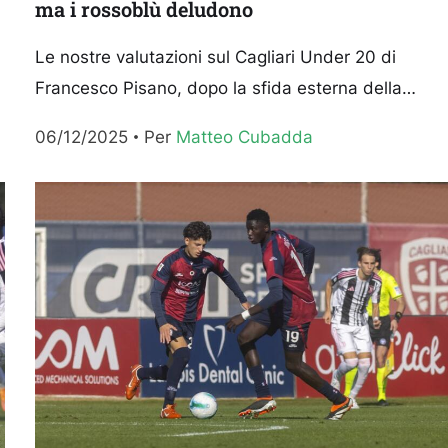
ma i rossoblù deludono
Le nostre valutazioni sul Cagliari Under 20 di
Francesco Pisano, dopo la sfida esterna della
r
quattordicesima giornata del Campionato
06/12/2025
Per 
Matteo Cubadda
Primavera 1 contro la Cremonese persa per...