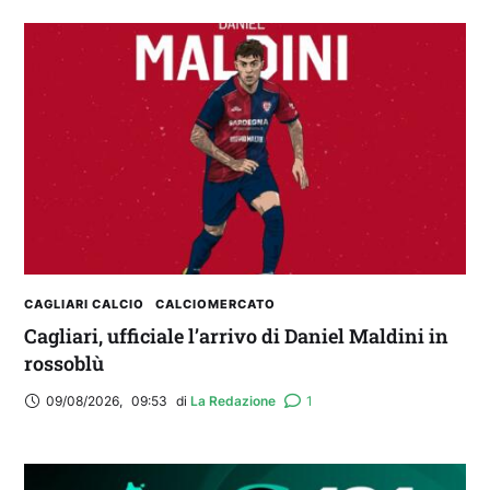
2° TROFEO RIVA | IL POST-PARTITA: commenta
con noi il match tra Cagliari e Nizza
CAGLIARI CALCIO
CALCIOMERCATO
Cagliari, ufficiale l’arrivo di Daniel Maldini in
rossoblù
09/08/2026
,
09:53
di 
La Redazione
1