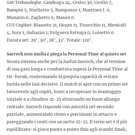
SAV Trebaseleghe
: Candeago 24, Cester 30, Ceolin 7,
Rampin 5, Streliotto 5, Rampazzo 1; Martinez I. 0,
Munarin 0, Zaghetto 0, Mason 0.
CUS Cagliari
: Biasotto 21, Gozzo 11, Truocchio 11, Menicali
4, Soru 1, Galiazzo 1; Folguera Estruga 0, Luisetto 0.
Durata set: 29’, 30’, 28’, 33’. Totale: 120’.
Sarroch non molla e piega la Personal Time al quinto set
Serata intensa anche per la Sarlux Sarroch, che al termine
di una gara lunga e combattuta supera la Personal Time al
tie-break, confermando la propria capacità di restare
lucida nelle fasi decisive. Il match si apre con un primo set
favorevole agli ospiti, bravi a recuperare lo svantaggio
iniziale e a chiudere 21-25 sfruttando un buon allungo
centrale. Sarroch risponde con autorità nel secondo
parziale, aumentando ritmo e precisione in attacco e
pareggiando i conti con un netto 25-15. Il terzo set è il più
equilibrato: si gioca punto a punto fino agli scambi finali,