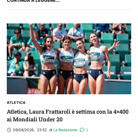
CONTINUA A LEGGERE...
2° TROFEO RIVA | IL POST-PARTITA: commenta
con noi il match tra Cagliari e Nizza
ATLETICA
Atletica, Laura Frattaroli è settima con la 4×400
ai Mondiali Under 20
09/08/2026
,
23:52
di 
La Redazione
0