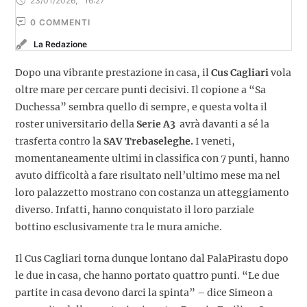
23/01/2026
,
16:27
0
 COMMENTI
La Redazione
Dopo una vibrante prestazione in casa, il
Cus Cagliari
vola
oltre mare per cercare punti decisivi. Il copione a “Sa
Duchessa” sembra quello di sempre, e questa volta il
roster universitario della
Serie A3
avrà davanti a sé la
trasferta contro la
SAV Trebaseleghe.
I veneti,
momentaneamente ultimi in classifica con 7 punti, hanno
avuto difficoltà a fare risultato nell’ultimo mese ma nel
loro palazzetto mostrano con costanza un atteggiamento
diverso. Infatti, hanno conquistato il loro parziale
bottino esclusivamente tra le mura amiche.
Il Cus Cagliari torna dunque lontano dal PalaPirastu dopo
le due in casa, che hanno portato quattro punti. “Le due
partite in casa devono darci la spinta” – dice Simeon a