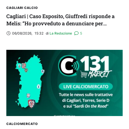
CAGLIARI CALCIO
Cagliari | Caso Esposito, Giuffredi risponde a
Melis: “Ho provveduto a denunciare per
diffamazione aggravata”
06/08/2026
,
15:32
di 
La Redazione
5
CALCIOMERCATO