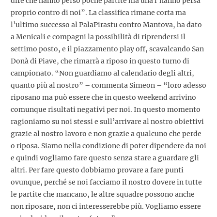
dire che hanno perso poche partite ma una l’hanno persa
proprio contro di noi”. La classifica rimane corta ma
l’ultimo successo al PalaPirastu contro Mantova, ha dato
a Menicali e compagni la possibilità di riprendersi il
settimo posto, e il piazzamento play off, scavalcando San
Donà di Piave, che rimarrà a riposo in questo turno di
campionato. “Non guardiamo al calendario degli altri,
quanto più al nostro” – commenta Simeon – “loro adesso
riposano ma può essere che in questo weekend arrivino
comunque risultati negativi per noi. In questo momento
ragioniamo su noi stessi e sull’arrivare al nostro obiettivi
grazie al nostro lavoro e non grazie a qualcuno che perde
o riposa. Siamo nella condizione di poter dipendere da noi
e quindi vogliamo fare questo senza stare a guardare gli
altri. Per fare questo dobbiamo provare a fare punti
ovunque, perché se noi facciamo il nostro dovere in tutte
le partite che mancano, le altre squadre possono anche
non riposare, non ci interesserebbe più. Vogliamo essere