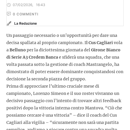
07/02/2026
,
16:43
0
 COMMENTI
La Redazione
Un passaggio necessario o un’opportunità per dare una
decisa spallata al proprio campionato. I
l Cus Cagliari
vola
a
Belluno
per la diciottesima giornata del
Girone Bianco
di Serie A3 Credem
Banca
e sfiderà una squadra, che una
volta passata sotto la gestione di coach Mastrangelo, ha
dimostrato di poter essere dominante conquistandosi con
decisione la seconda piazza del gruppo.
Prima di approcciare l’ultimo cruciale mese di
campionato, Lorenzo Simeon e il suo roster vivranno un
decisivo passaggio con l’intento di trovare altri feedback
positivi dopo la vittoria interna contro Mantova. “Ciò che
possiamo cercare è una vittoria” – dice il coach del Cus
Cagliari alla vigilia – “sicuramente non sarà una partita
semplice, andiamo a giocare contro una squadra molto