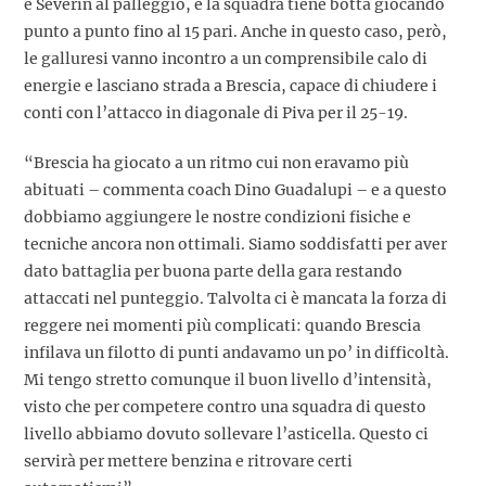
e Severin al palleggio, e la squadra tiene botta giocando
punto a punto fino al 15 pari. Anche in questo caso, però,
le galluresi vanno incontro a un comprensibile calo di
energie e lasciano strada a Brescia, capace di chiudere i
conti con l’attacco in diagonale di Piva per il 25-19.
“Brescia ha giocato a un ritmo cui non eravamo più
abituati – commenta coach Dino Guadalupi – e a questo
dobbiamo aggiungere le nostre condizioni fisiche e
tecniche ancora non ottimali. Siamo soddisfatti per aver
dato battaglia per buona parte della gara restando
attaccati nel punteggio. Talvolta ci è mancata la forza di
reggere nei momenti più complicati: quando Brescia
infilava un filotto di punti andavamo un po’ in difficoltà.
Mi tengo stretto comunque il buon livello d’intensità,
visto che per competere contro una squadra di questo
livello abbiamo dovuto sollevare l’asticella. Questo ci
servirà per mettere benzina e ritrovare certi