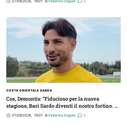
07/08/2026
,
19:01
di 
Federico Cogoni
0
COSTA ORIENTALE SARDA
Cos, Demontis: “Fiducioso per la nuova
stagione, Bari Sardo diventi il nostro fortino. E
occhio all’Ossese”
07/08/2026
,
19:01
di 
Federico Cogoni
0