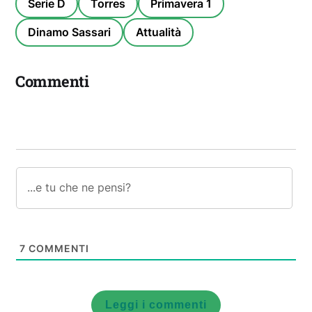
Serie D
Torres
Primavera 1
Dinamo Sassari
Attualità
Commenti
7
COMMENTI
Leggi i commenti