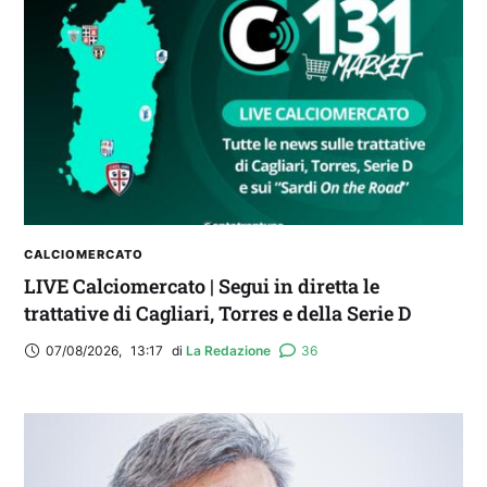
Balliana: “Firmare con la Bora è come andare al
Real Madrid. Ora obiettivo Lunigiana”
CALCIOMERCATO
LIVE Calciomercato | Segui in diretta le
trattative di Cagliari, Torres e della Serie D
07/08/2026
,
13:17
di 
La Redazione
36