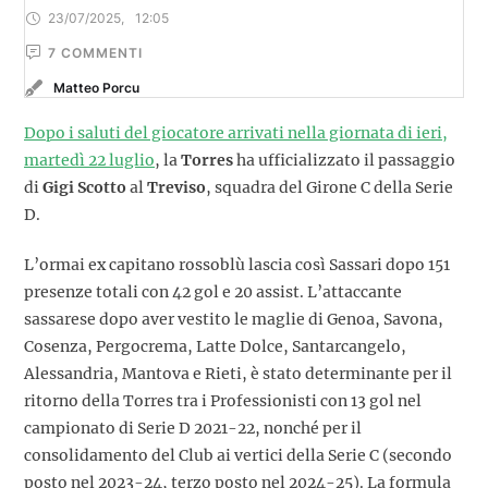
23/07/2025
,
12:05
7
 COMMENTI
Matteo Porcu
Dopo i saluti del giocatore arrivati nella giornata di ieri,
martedì 22 luglio
, la
Torres
ha ufficializzato il passaggio
di
Gigi Scotto
al
Treviso
, squadra del Girone C della Serie
D.
L’ormai ex capitano rossoblù lascia così Sassari dopo 151
presenze totali con 42 gol e 20 assist. L’attaccante
sassarese dopo aver vestito le maglie di Genoa, Savona,
Cosenza, Pergocrema, Latte Dolce, Santarcangelo,
Alessandria, Mantova e Rieti, è stato determinante per il
ritorno della Torres tra i Professionisti con 13 gol nel
campionato di Serie D 2021-22, nonché per il
consolidamento del Club ai vertici della Serie C (secondo
posto nel 2023-24, terzo posto nel 2024-25). La formula