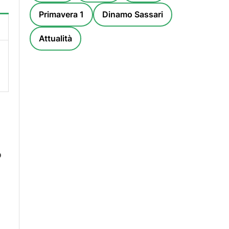
Primavera 1
Dinamo Sassari
Attualità
o