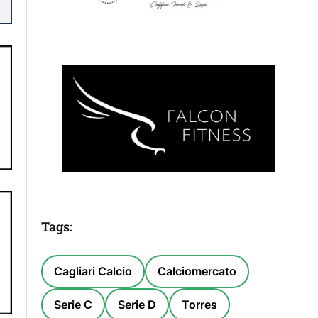
Tags:
Cagliari Calcio
Calciomercato
Serie C
Serie D
Torres