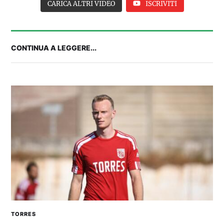
CARICA ALTRI VIDEO
ISCRIVITI
CONTINUA A LEGGERE...
2° TROFEO RIVA | CAGLIARI-NIZZA, IL PRE-
PARTITA: le ultime dall'Unipol Domus
TORRES