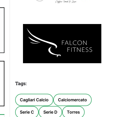
Tags:
Cagliari Calcio
Calciomercato
Serie C
Serie D
Torres