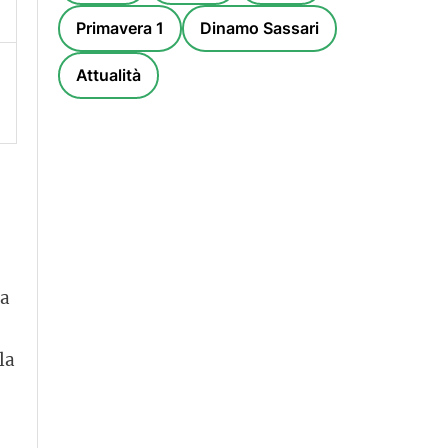
Primavera 1
Dinamo Sassari
Attualità
za
la