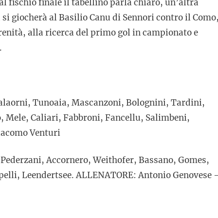
l fischio finale il tabellino parla chiaro, un’altra
 si giocherà al Basilio Canu di Sennori contro il Como
nità, alla ricerca del primo gol in campionato e
.
alaorni, Tunoaia, Mascanzoni, Bolognini, Tardini,
 Mele, Caliari, Fabbroni, Fancellu, Salimbeni,
iacomo Venturi
 Pederzani, Accornero, Weithofer, Bassano, Gomes,
rpelli, Leendertsee. ALLENATORE: Antonio Genovese 