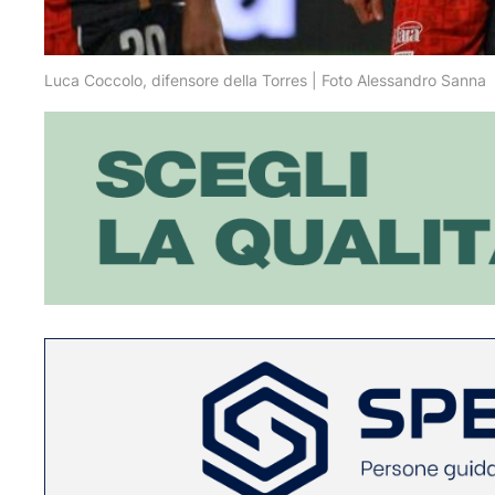
Luca Coccolo, difensore della Torres | Foto Alessandro Sanna