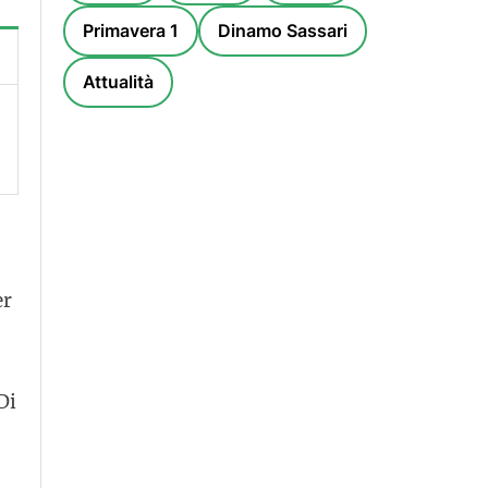
Primavera 1
Dinamo Sassari
Attualità
er
 Di