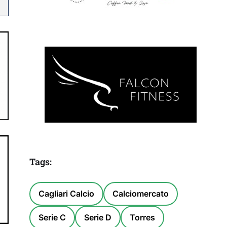
Tags:
Cagliari Calcio
Calciomercato
Serie C
Serie D
Torres