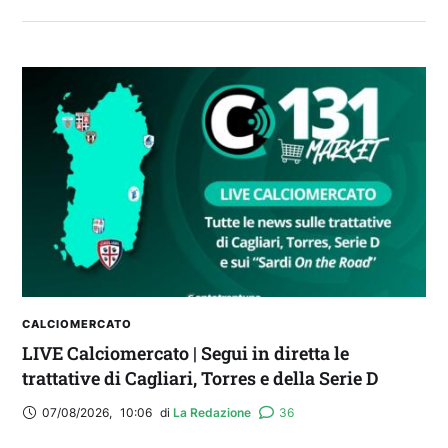
Balliana: “Firmare con la Bora è come andare al
Real Madrid. Ora obiettivo Lunigiana”
CALCIOMERCATO
LIVE Calciomercato | Segui in diretta le
trattative di Cagliari, Torres e della Serie D
07/08/2026
,
10:06
di 
La Redazione
36