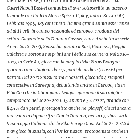
biennale. Di seguito il comunicato della società: ”
La
Guerri Napoli Basket comunica di aver sottoscritto un accordo
biennale con l’atleta Marco Spissu. Il play, nato a Sassari il 5
Febbraio 1995, 185 centimetri, ha una grandissima esperienza
ad alti livelli in campo nazionale ed europeo. Prodotto del
settore Giovanile della Dinamo Sassari, con cui debutta in serie
A1 nel 2012-2013, Spissu ha giocato a Bari, Piacenza, Reggio
Calabria e Tortona nei primi anni della sua carriera. Nel 2016-
2017, in Serie A2, gioca con la maglia della Virtus Bologna,
giocando una stagione da 11,7 punti di media e 3.1 assist per
partita. Dal 2017 Spissu torna a Sassari, giocando 4 stagioni
consecutive in Sardegna, debuttando anche in Europa, sia in
Fiba Cup che in Champions League, giocando il suo miglior
campionato nel 2020-2021, 13.2 punti e 5.4 assist, tirando con
il 45% da 3 punti, protagonista anche nei playoff, chiusi ancora
una volta in doppia cifra. Con la Dinamo, nel 2019, vince sia la
Supercoppa Italiana, che la Fiba Europe Cup. Nel 2021-2022 il
play gioca in Russia, con l’Unics Kazan, protagonista anche in