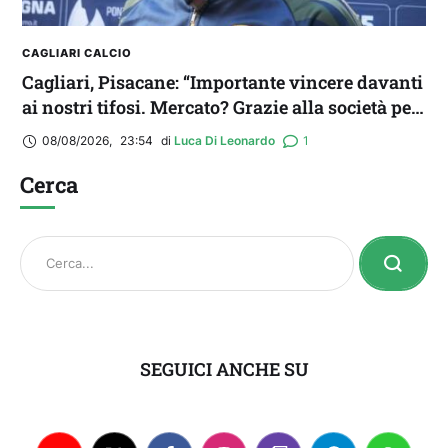
CAGLIARI CALCIO
Cagliari, Pisacane: “Importante vincere davanti
ai nostri tifosi. Mercato? Grazie alla società per
il triplo colpo”
08/08/2026
,
23:54
di 
Luca Di Leonardo
1
Cerca
SEGUICI ANCHE SU