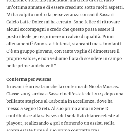
stagione è stata movimentata, ma credo di aver fatto
un’ottima annata e di essere cresciuto sotto molti aspetti.
Mi ha colpito molto la perseveranza con cui il Sassari
Calcio Latte Dolce mi ha cercato. Sono felice di ritrovare
alcuni ex compagni e credo che questo possa essere il
posto ideale per esprimere un calcio di qualità. Primi
allenamenti? Sono stati intensi, stancanti ma stimolanti.
C’è un gruppo giovane, con tanta voglia di dimostrare il
proprio valore, e non vediamo l’ora di scendere in campo
nelle prime amichevoli”.
Conferma per Muscas
In avanti è arrivata anche la conferma di Nicola Muscas.
Classe 2005, arriva a Sassari nell’estate del 2023 dopo una
brillante stagione al Carbonia in Eccellenza, dove ha
messo a segno 12 reti. Al suo primo anno in Serie D
contribuisce alla salvezza del sodalizio biancoceleste ai
playout, realizzando 4 gol e fornendo un assist. Nella
scorsa estate firma il suo primo contratto tra i