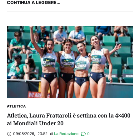
CONTINUA A LEGGERE...
2° TROFEO RIVA | IL POST-PARTITA: commenta
con noi il match tra Cagliari e Nizza
ATLETICA
Atletica, Laura Frattaroli è settima con la 4×400
ai Mondiali Under 20
09/08/2026
,
23:52
di 
La Redazione
0