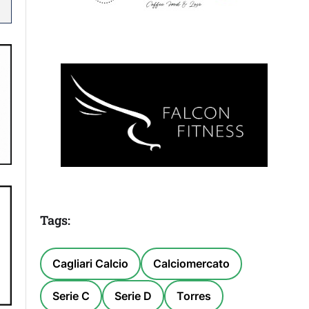
Tags:
Cagliari Calcio
Calciomercato
Serie C
Serie D
Torres