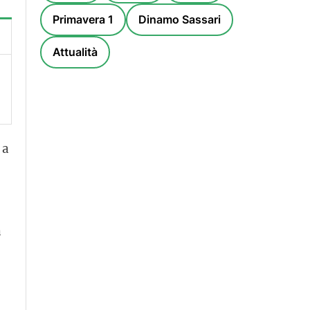
Primavera 1
Dinamo Sassari
Attualità
 a
a