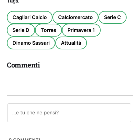
Tags:
Cagliari Calcio
Calciomercato
Serie C
Serie D
Torres
Primavera 1
Dinamo Sassari
Attualità
Commenti
0
COMMENTI