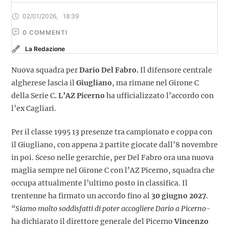
02/01/2026
,
18:39
0
 COMMENTI
La Redazione
Nuova squadra per
Dario Del Fabro.
Il difensore centrale
algherese lascia il
Giugliano
, ma rimane nel Girone C
della Serie C
. L’AZ Picerno
ha ufficializzato l’accordo con
l’ex Cagliari.
Per il classe 1995 13 presenze tra campionato e coppa con
il Giugliano, con appena 2 partite giocate dall’8 novembre
in poi. Sceso nelle gerarchie, per Del Fabro ora una nuova
maglia sempre nel Girone C con l’AZ Picerno, squadra che
occupa attualmente l’ultimo posto in classifica. Il
trentenne ha firmato un accordo fino al
30 giugno 2027
.
“Siamo molto soddisfatti di poter accogliere Dario a Picerno-
ha dichiarato il direttore generale del Picerno
Vincenzo