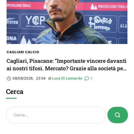
CAGLIARI CALCIO
Cagliari, Pisacane: “Importante vincere davanti
ai nostri tifosi. Mercato? Grazie alla società per
il triplo colpo”
08/08/2026
,
23:54
di 
Luca Di Leonardo
1
Cerca