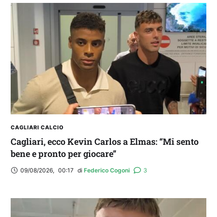
2° TROFEO RIVA | IL POST-PARTITA: commenta
con noi il match tra Cagliari e Nizza
CAGLIARI CALCIO
Cagliari, ecco Kevin Carlos a Elmas: “Mi sento
bene e pronto per giocare”
09/08/2026
,
00:17
di 
Federico Cogoni
3