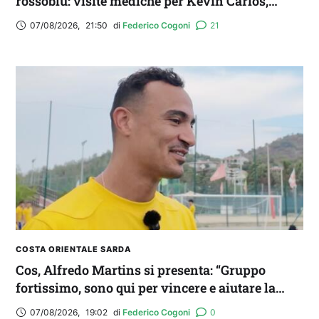
rossoblù: visite mediche per Kevin Carlos,
Maldini e Aurelio
07/08/2026
,
21:50
di 
Federico Cogoni
21
COSTA ORIENTALE SARDA
Cos, Alfredo Martins si presenta: “Gruppo
fortissimo, sono qui per vincere e aiutare la
squadra. Idolo? Mi ispiro a Romario”
07/08/2026
,
19:02
di 
Federico Cogoni
0